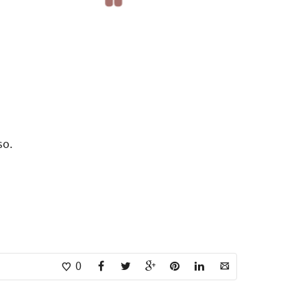
so.
0