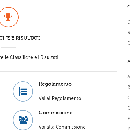
C
C
R
CHE E RISULTATI
C
 le Classifiche e i Risultati
A
A
Regolamento
B
C
Vai al Regolamento
G
Commissione
P
Vai alla Commissione
P